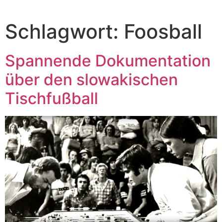
Schlagwort:
Foosball
Spannende Dokumentation
über den slowakischen
Tischfußball