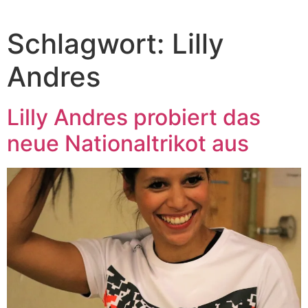
Schlagwort:
Lilly
Andres
Lilly Andres probiert das
neue Nationaltrikot aus