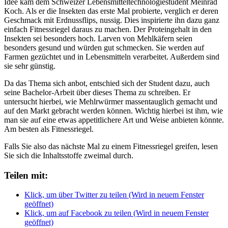
Idee kam dem Schweizer Lebensmitteltechnologiestudent Meinrad
Koch. Als er die Insekten das erste Mal probierte, verglich er deren
Geschmack mit Erdnussflips, nussig. Dies inspirierte ihn dazu ganz
einfach Fitnessriegel daraus zu machen. Der Proteingehalt in den
Insekten sei besonders hoch. Larven von Mehlkäfern seien
besonders gesund und würden gut schmecken. Sie werden auf
Farmen gezüchtet und in Lebensmitteln verarbeitet. Außerdem sind
sie sehr günstig.
Da das Thema sich anbot, entschied sich der Student dazu, auch
seine Bachelor-Arbeit über dieses Thema zu schreiben. Er
untersucht hierbei, wie Mehlrwürmer massentauglich gemacht und
auf den Markt gebracht werden können. Wichtig hierbei ist ihm, wie
man sie auf eine etwas appetitlichere Art und Weise anbieten könnte.
Am besten als Fitnessriegel.
Falls Sie also das nächste Mal zu einem Fitnessriegel greifen, lesen
Sie sich die Inhaltsstoffe zweimal durch.
Teilen mit:
Klick, um über Twitter zu teilen (Wird in neuem Fenster
geöffnet)
Klick, um auf Facebook zu teilen (Wird in neuem Fenster
geöffnet)