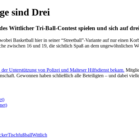
ge sind Drei
es Wittlicher Tri-Ball-Contest spielen und sich auf dre
 wobei Basketball hier in seiner “Streetball”-Variante auf nur einen Ko
iche zwischen 16 und 19, die sichtlich Spaß an dem ungewöhnlichen W
 der Unterstützung von Polizei und Malteser Hilfsdienst bekam.
Mitglie
schaft. Gewonnen haben schließlich alle Beteiligten – und dabei vielle
et)
net)
cker
Tischfußball
Wittlich