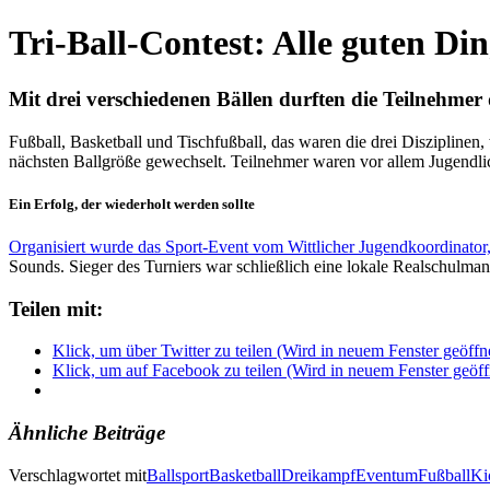
Tri-Ball-Contest: Alle guten Din
Mit drei verschiedenen Bällen durften die Teilnehmer d
Fußball, Basketball und Tischfußball, das waren die drei Disziplinen,
nächsten Ballgröße gewechselt. Teilnehmer waren vor allem Jugendl
Ein Erfolg, der wiederholt werden sollte
Organisiert wurde das Sport-Event vom Wittlicher Jugendkoordinator,
Sounds. Sieger des Turniers war schließlich eine lokale Realschulmann
Teilen mit:
Klick, um über Twitter zu teilen (Wird in neuem Fenster geöffn
Klick, um auf Facebook zu teilen (Wird in neuem Fenster geöff
Ähnliche Beiträge
Verschlagwortet mit
Ballsport
Basketball
Dreikampf
Eventum
Fußball
Ki