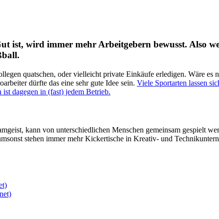
 Gut ist, wird immer mehr Arbeitgebern bewusst. Also 
ußball.
legen quatschen, oder vielleicht private Einkäufe erledigen. Wäre es n
rbeiter dürfte das eine sehr gute Idee sein.
Viele Sportarten lassen s
 ist dagegen in (fast) jedem Betrieb.
Teamgeist, kann von unterschiedlichen Menschen gemeinsam gespielt we
t umsonst stehen immer mehr Kickertische in Kreativ- und Technikunt
et)
net)