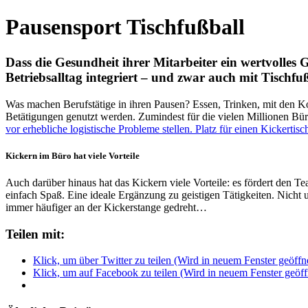
Pausensport Tischfußball
Dass die Gesundheit ihrer Mitarbeiter ein wertvolles
Betriebsalltag integriert – und zwar auch mit Tischf
Was machen Berufstätige in ihren Pausen? Essen, Trinken, mit den Kol
Betätigungen genutzt werden. Zumindest für die vielen Millionen Büroa
vor erhebliche logistische Probleme stellen. Platz für einen Kickertisch
Kickern im Büro hat viele Vorteile
Auch darüber hinaus hat das Kickern viele Vorteile: es fördert den 
einfach Spaß. Eine ideale Ergänzung zu geistigen Tätigkeiten. Nich
immer häufiger an der Kickerstange gedreht…
Teilen mit:
Klick, um über Twitter zu teilen (Wird in neuem Fenster geöffn
Klick, um auf Facebook zu teilen (Wird in neuem Fenster geöff