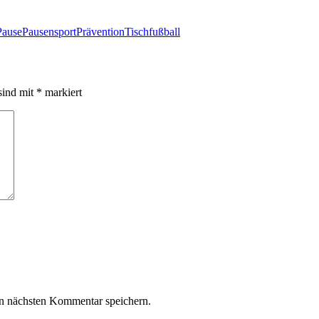
Pause
Pausensport
Prävention
Tischfußball
sind mit
*
markiert
n nächsten Kommentar speichern.