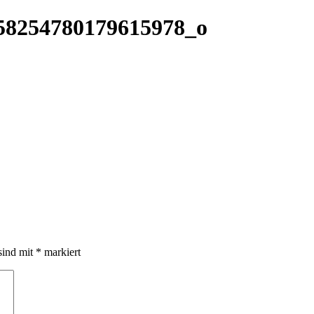
58254780179615978_o
sind mit
*
markiert