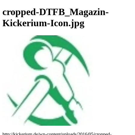
cropped-DTFB_Magazin-
Kickerium-Icon.jpg
http://kickerium.de/wp-content/uploads/2016/05/cropped-