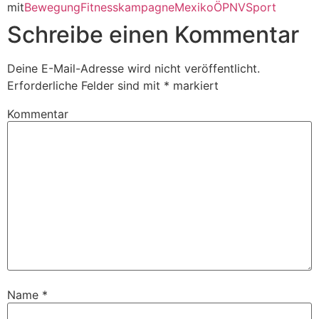
(Wird
(Wird
mit
Bewegung
Fitnesskampagne
Mexiko
ÖPNV
Sport
in
in
neuem
neuem
Schreibe einen Kommentar
Fenster
Fenster
geöffnet)
geöffnet)
Deine E-Mail-Adresse wird nicht veröffentlicht.
Erforderliche Felder sind mit
*
markiert
Kommentar
Name
*