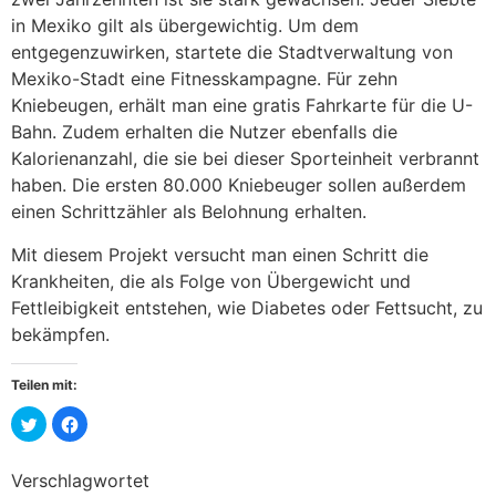
in Mexiko gilt als übergewichtig. Um dem
entgegenzuwirken, startete die Stadtverwaltung von
Mexiko-Stadt eine Fitnesskampagne. Für zehn
Kniebeugen, erhält man eine gratis Fahrkarte für die U-
Bahn. Zudem erhalten die Nutzer ebenfalls die
Kalorienanzahl, die sie bei dieser Sporteinheit verbrannt
haben. Die ersten 80.000 Kniebeuger sollen außerdem
einen Schrittzähler als Belohnung erhalten.
Mit diesem Projekt versucht man einen Schritt die
Krankheiten, die als Folge von Übergewicht und
Fettleibigkeit entstehen, wie Diabetes oder Fettsucht, zu
bekämpfen.
Teilen mit:
Klick,
Klick,
um
um
über
auf
Twitter
Facebook
zu
zu
Verschlagwortet
teilen
teilen